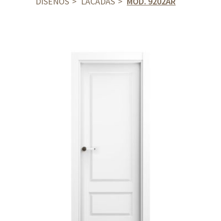
DISEÑOS
LACADAS
MOD. 9202AR