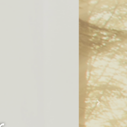
Next
r