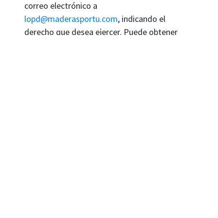
correo electrónico a
lopd@maderasportu.com
, indicando el
derecho que desea ejercer. Puede obtener
información adicional
Aquí
.
ENVIAR