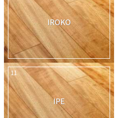
IROKO
11
IPE