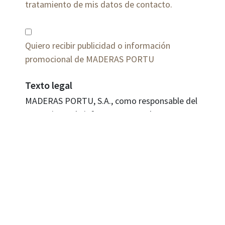
tratamiento de mis datos de contacto.
Quiero recibir publicidad o información
promocional de MADERAS PORTU
Texto legal
MADERAS PORTU, S.A., como responsable del
tratamiento, le informa que sus datos son
recabados con la finalidad mantener las
comunicaciones con usted, poder atender a
las consultas y peticiones recibidas y para el
envío de información y publicidad relacionada
con la actividad de la empresa. La base
jurídica para el tratamiento es su
consentimiento al proporcionarnos sus datos.
Sus datos no se cederán a terceros salvo