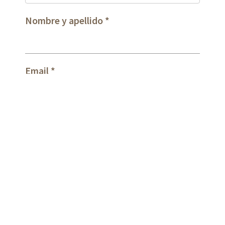
Nombre y apellido
Email
Mensaje
* Campos obligatorios.
He leído y acepto las condiciones sobre el
tratamiento de mis datos de contacto.