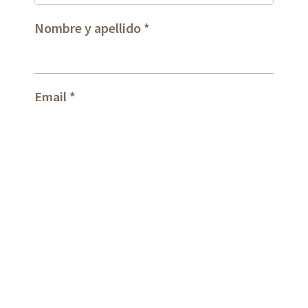
Nombre y apellido
Email
Mensaje
* Campos obligatorios.
He leído y acepto las condiciones sobre el
tratamiento de mis datos de contacto.