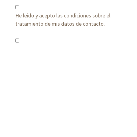
He leído y acepto las condiciones sobre el
tratamiento de mis datos de contacto.
Quiero recibir publicidad o información
promocional de MADERAS PORTU
Texto legal
MADERAS PORTU, S.A., como responsable del
tratamiento, le informa que sus datos son
recabados con la finalidad mantener las
comunicaciones con usted, poder atender a
las consultas y peticiones recibidas y para el
envío de información y publicidad relacionada
con la actividad de la empresa. La base