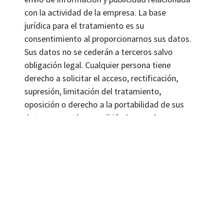
con la actividad de la empresa. La base
jurídica para el tratamiento es su
consentimiento al proporcionarnos sus datos.
Sus datos no se cederán a terceros salvo
obligación legal. Cualquier persona tiene
derecho a solicitar el acceso, rectificación,
supresión, limitación del tratamiento,
oposición o derecho a la portabilidad de sus
datos personales, escribiéndonos a la
dirección de nuestras oficinas, o enviando un
correo electrónico a
lopd@maderasportu.com
, indicando el
derecho que desea ejercer. Puede obtener
información adicional
Aquí
.
ENVIAR