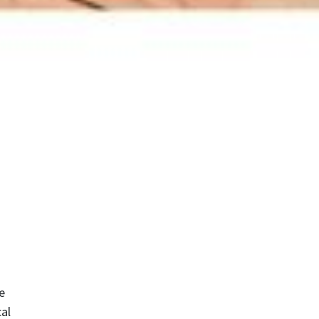
e
cal